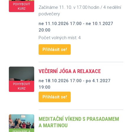
POHYBOVÝ
Začínáme 11. 10. v 17.00 hodin / 4 nedělní
KURZ
podvečery
ne 11.10.2026 17:00 - ne 10.1.2027
20:00
Počet volných míst: 4
Přihlásit se!
VEČERNÍ JÓGA A RELAXACE
ne 18.10.2026 17:00 - po 4.1.2027
POHYBOVÝ
19:00
KURZ
Přihlásit se!
MEDITAČNÍ VÍKEND S PRASADAMEM
A MARTINOU
SEMINÁŘE A