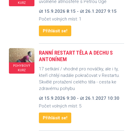
uvolněné atmosféře s Petrou Ogé
KURZ
út 15.9.2026 8:15 - út 26.1.2027 9:15
Počet volných míst: 1
Přihlásit se!
RANNÍ RESTART TĚLA A DECHU S
ANTONÍNEM
POHYBOVÝ
17 setkání / vhodné pro nováčky, ale i ty,
KURZ
kteří chtějí nadále pokračovat v Restartu.
Skvělé protažení celého těla - cesta ke
zdravému pohybu
út 15.9.2026 9:30 - út 26.1.2027 10:30
Počet volných míst: 5
Přihlásit se!