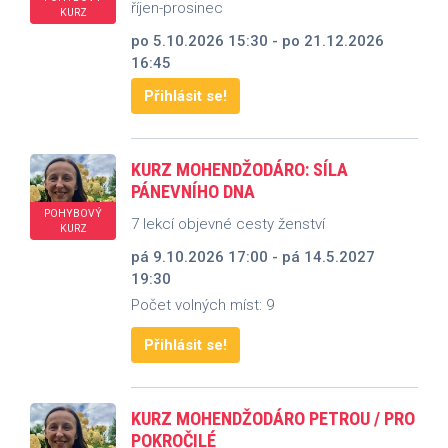
říjen-prosinec
KURZ
po 5.10.2026 15:30 - po 21.12.2026
16:45
Přihlásit se!
KURZ MOHENDŽODÁRO: SÍLA
PÁNEVNÍHO DNA
POHYBOVÝ
7 lekcí objevné cesty ženství
KURZ
pá 9.10.2026 17:00 - pá 14.5.2027
19:30
Počet volných míst: 9
Přihlásit se!
KURZ MOHENDŽODÁRO PETROU / PRO
POKROČILÉ