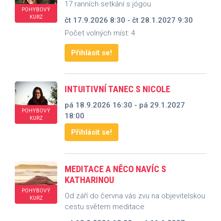
17 ranních setkání s jógou
POHYBOVÝ
KURZ
čt 17.9.2026 8:30 - čt 28.1.2027 9:30
Počet volných míst: 4
Přihlásit se!
INTUITIVNÍ TANEC S NICOLE
pá 18.9.2026 16:30 - pá 29.1.2027
POHYBOVÝ
18:00
KURZ
Přihlásit se!
MEDITACE A NĚCO NAVÍC S
KATHARINOU
POHYBOVÝ
Od září do června vás zvu na objevitelskou
KURZ
cestu světem meditace