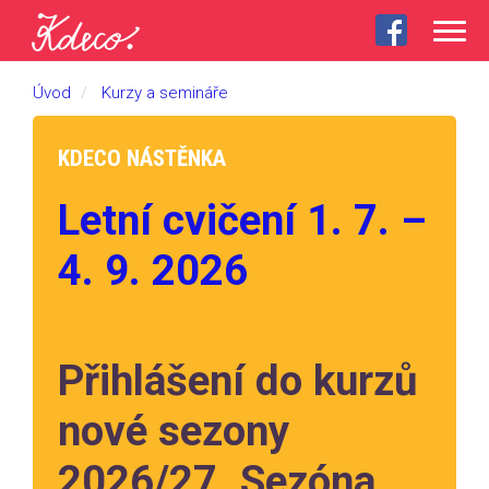
Togg
navig
Úvod
Kurzy a semináře
KDECO NÁSTĚNKA
Letní cvičení 1. 7. –
4. 9. 2026
Přihlášení do kurzů
nové sezony
2026/27. Sezóna