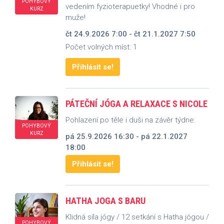
POHYBOVÝ
vedením fyzioterapuetky! Vhodné i pro
KURZ
muže!
čt 24.9.2026 7:00 - čt 21.1.2027 7:50
Počet volných míst: 1
Přihlásit se!
PÁTEČNÍ JÓGA A RELAXACE S NICOLE
Pohlazení po těle i duši na závěr týdne.
POHYBOVÝ
KURZ
pá 25.9.2026 16:30 - pá 22.1.2027
18:00
Přihlásit se!
HATHA JOGA S BARU
Klidná síla jógy / 12 setkání s Hatha jógou /
POHYBOVÝ