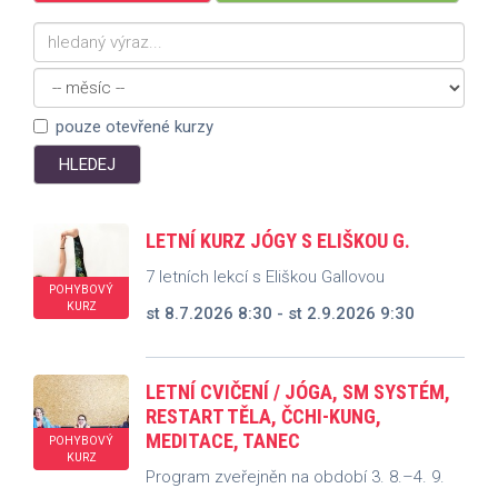
pouze otevřené kurzy
LETNÍ KURZ JÓGY S ELIŠKOU G.
7 letních lekcí s Eliškou Gallovou
POHYBOVÝ
KURZ
st 8.7.2026 8:30 - st 2.9.2026 9:30
LETNÍ CVIČENÍ / JÓGA, SM SYSTÉM,
RESTART TĚLA, ČCHI-KUNG,
MEDITACE, TANEC
POHYBOVÝ
KURZ
Program zveřejněn na období 3. 8.–4. 9.