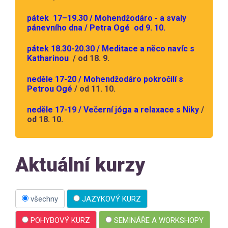
pátek 17–19.30 / Mohendžodáro - a svaly
pánevního dna / Petra Ogé od 9. 10.
pátek 18.30-20.30 / Meditace a něco navíc s
Katharinou
/ od 18. 9.
neděle 17-20 / Mohendžodáro pokročilí s
Petrou Ogé
/ od 11. 10.
neděle 17-19 / Večerní jóga a relaxace s Niky
/
od 18. 10.
Aktuální kurzy
všechny
JAZYKOVÝ KURZ
POHYBOVÝ KURZ
SEMINÁŘE A WORKSHOPY