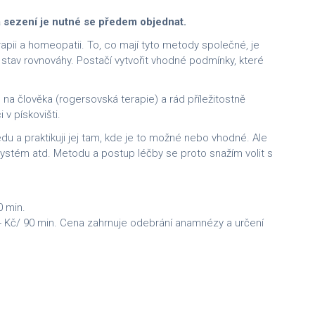
a sezení je nutné se předem objednat.
pii a homeopatii. To, co mají tyto metody společné, je
stav rovnováhy. Postačí vytvořit vhodné podmínky, které
a člověka (rogersovská terapie) a rád příležitostně
v pískovišti.
 a praktikuji jej tam, kde je to možné nebo vhodné. Ale
 systém atd. Metodu a postup léčby se proto snažím volit s
0 min.
,- Kč/ 90 min. Cena zahrnuje odebrání anamnézy a určení