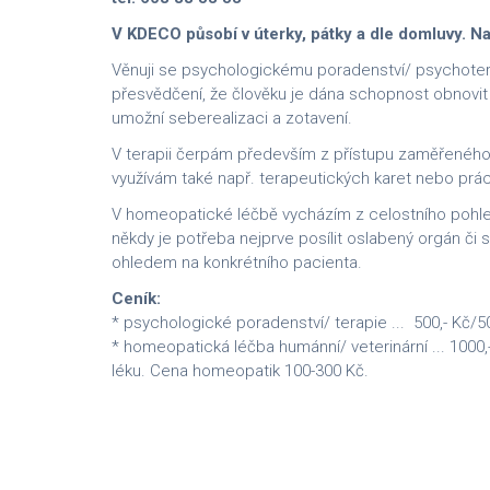
V KDECO působí v úterky, pátky a dle domluvy. N
Věnuji se psychologickému poradenství/ psychotera
přesvědčení, že člověku je dána schopnost obnovit 
umožní seberealizaci a zotavení.
V terapii čerpám především z přístupu zaměřeného n
využívám také např. terapeutických karet nebo práci 
V homeopatické léčbě vycházím z celostního pohledu
někdy je potřeba nejprve posílit oslabený orgán či
ohledem na konkrétního pacienta.
Ceník:
* psychologické poradenství/ terapie ... 500,- Kč/5
* homeopatická léčba humánní/ veterinární ... 1000
léku. Cena homeopatik 100-300 Kč.