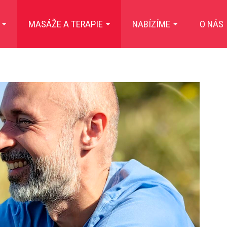
E
MASÁŽE A TERAPIE
NABÍZÍME
O NÁS