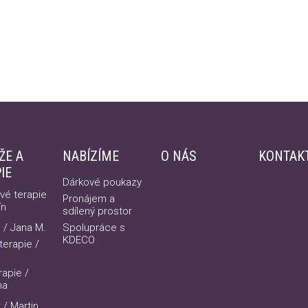
ŽE A
NABÍZÍME
O NÁS
KONTAK
IE
Dárkové poukazy
vé terapie
Pronájem a
ín
sdílený prostor
 / Jana M.
Spolupráce s
KDECO
erapie /
rapie /
na
 / Martin