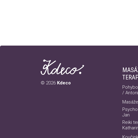
MASÁ
TERAP
© 2026
Kdeco
Pohybo
/ Anton
Masáže
Psychot
Jan
Reiki te
Kathari
Koučink