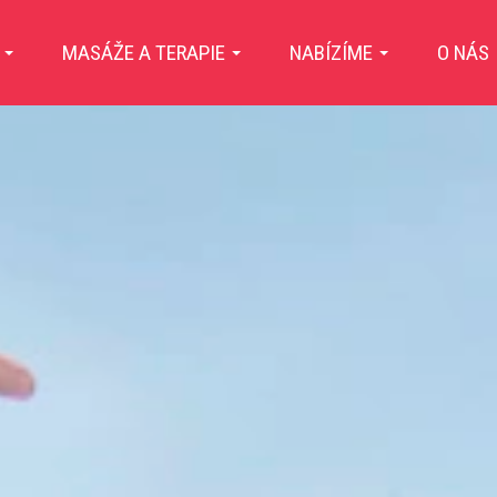
E
MASÁŽE A TERAPIE
NABÍZÍME
O NÁS