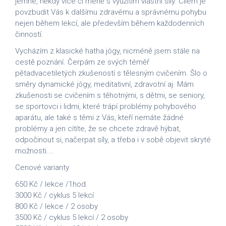
jemné, někdy více či méně s využitím vlastní síly. Cílem je
povzbudit Vás k dalšímu zdravému a správnému pohybu
nejen během lekcí, ale především během každodenních
činností.
Vycházím z klasické hatha jógy, nicméně jsem stále na
cestě poznání. Čerpám ze svých téměř
pětadvacetiletých zkušeností s tělesným cvičením. Šlo o
směry dynamické jógy, meditativní, zdravotní aj. Mám
zkušenosti se cvičením s těhotnými, s dětmi, se seniory,
se sportovci i lidmi, které trápí problémy pohybového
aparátu, ale také s těmi z Vás, kteří nemáte žádné
problémy a jen cítíte, že se chcete zdravě hýbat,
odpočinout si, načerpat síly, a třeba i v sobě objevit skryté
možnosti....
Cenové varianty
650 Kč / lekce /1hod.
3000 Kč / cyklus 5 lekcí
800 Kč / lekce / 2 osoby
3500 Kč / cyklus 5 lekcí / 2 osoby