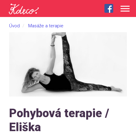
Togg
navig
Úvod
Masáže a terapie
Pohybová terapie /
Eliška