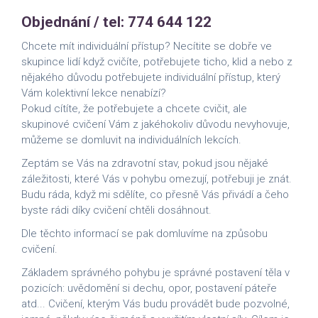
Objednání / tel: 774 644 122
Chcete mít individuální přístup? Necítite se dobře ve
skupince lidí když cvičíte, potřebujete ticho, klid a nebo z
nějakého důvodu potřebujete individuální přístup, který
Vám kolektivní lekce nenabízí?
Pokud cítíte, že potřebujete a chcete cvičit, ale
skupinové cvičení Vám z jakéhokoliv důvodu nevyhovuje,
můžeme se domluvit na individuálních lekcích.
Zeptám se Vás na zdravotní stav, pokud jsou nějaké
záležitosti, které Vás v pohybu omezují, potřebuji je znát.
Budu ráda, když mi sdělíte, co přesně Vás přivádí a čeho
byste rádi díky cvičení chtěli dosáhnout.
Dle těchto informací se pak domluvíme na způsobu
cvičení.
Základem správného pohybu je správné postavení těla v
pozicích: uvědomění si dechu, opor, postavení páteře
atd... Cvičení, kterým Vás budu provádět bude pozvolné,